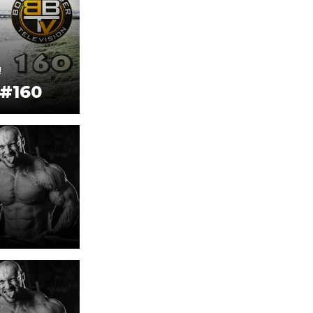
!
 #160