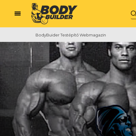
BodyBuider Testépítő Webmagazin