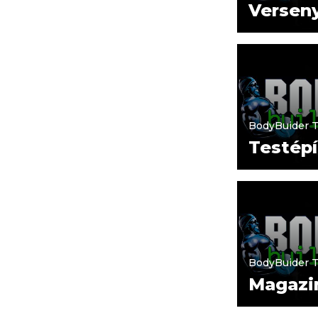
Versen
BodyBuider 
Testépí
BodyBuider 
Magazi