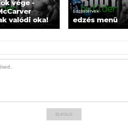
iók vége -
McCarver
Edzéstervek
ak valódi oka!
edzés menü
ELKÜLD