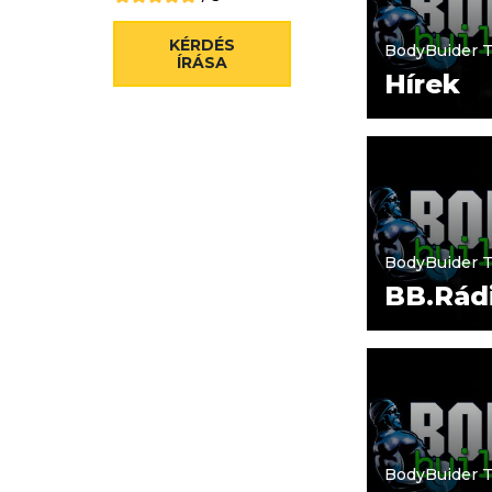
KÉRDÉS
BodyBuider 
ÍRÁSA
Hírek
BodyBuider 
BB.Rád
BodyBuider 