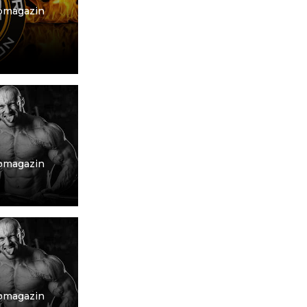
bmagazin
bmagazin
bmagazin