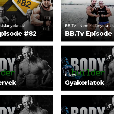
kislányoknak!
BB.Tv - Nem kislányoknak
Episode #82
BB.Tv Episode
Edzés
ervek
Gyakorlatok