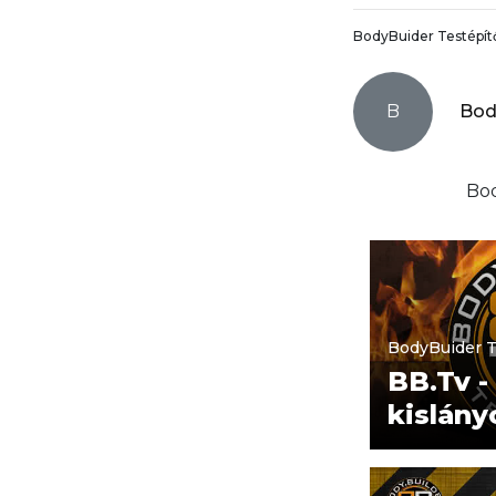
BodyBuider Testépí
B
Bod
Bod
BodyBuider 
BB.Tv 
kislány