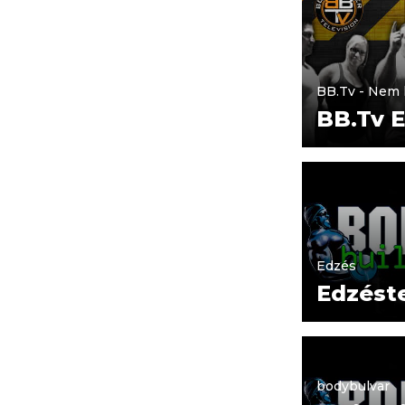
BB.Tv - Nem 
BB.Tv 
Edzés
Edzést
bodybulvar