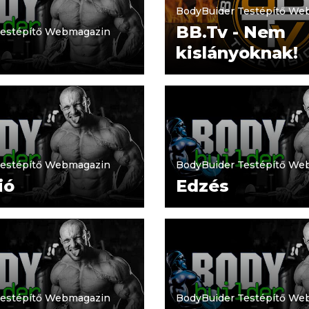
BodyBuider Testépítő We
BB.Tv - Nem
Testépítő Webmagazin
kislányoknak!
Testépítő Webmagazin
BodyBuider Testépítő We
ió
Edzés
Testépítő Webmagazin
BodyBuider Testépítő We