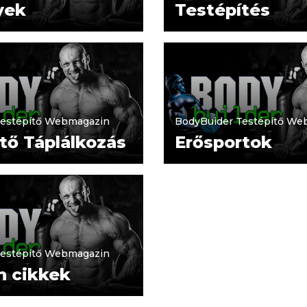
yek
Testépítés
Testépítő Webmagazin
BodyBuider Testépítő We
tő Táplálkozás
Erősportok
Testépítő Webmagazin
n cikkek