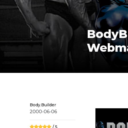
BodyBu
Webma
Body.Builder
2000-06-06
/ 5