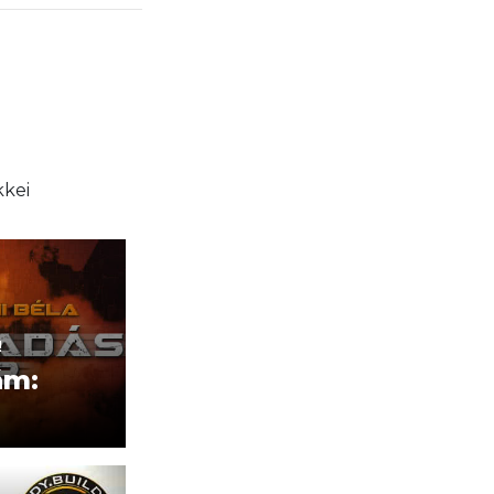
kkei
!
ám: