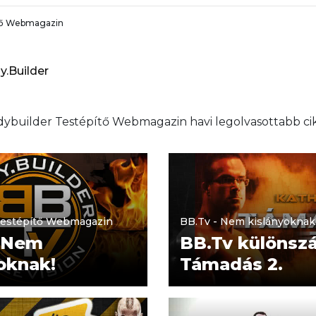
tő Webmagazin
y.Builder
ybuilder Testépítő Webmagazin havi legolvasottabb ci
Testépítő Webmagazin
BB.Tv - Nem kislányoknak
- Nem
BB.Tv különsz
oknak!
Támadás 2.