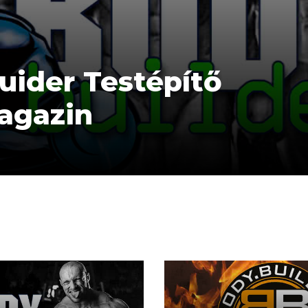
ider Testépítő
gazin